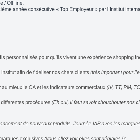
 / Off line.
ième année consécutive « Top Employeur » par l’Institut internat
ils personnalisés pour qu’ils vivent une expérience shopping i
stitut afin de fidéliser nos chers clients
(très important pour l
ter au mieux le CA et les indicateurs commerciaux
(IV, TT, PM, TO
s différentes procédures
(Eh oui, il faut savoir chouchouter nos c
Lancement de nouveaux produits, Journée VIP avec les marques
s marques exclusives
(vous allez voir elles sont géniales !)
;