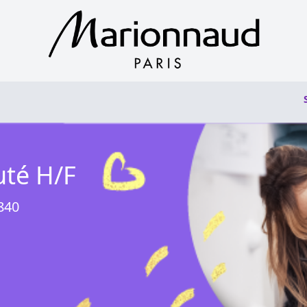
uté H/F
840