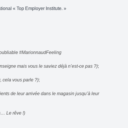
ional « Top Employer Institute. »
noubliable
#MarionnaudFeeling
’enseigne mais vous le saviez déjà n’est-ce pas ?)
;
, cela vous parle ?)
;
lients de leur arrivée dans le magasin jusqu’à leur
… Le rêve !)